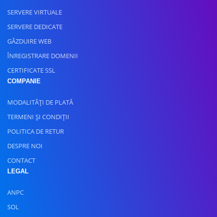
SERVERE VIRTUALE
SERVERE DEDICATE
GĂZDUIRE WEB
ÎNREGISTRARE DOMENII
CERTIFICATE SSL
COMPANIE
MODALITĂȚI DE PLATĂ
TERMENI ȘI CONDIȚII
POLITICA DE RETUR
DESPRE NOI
CONTACT
LEGAL
ANPC
SOL