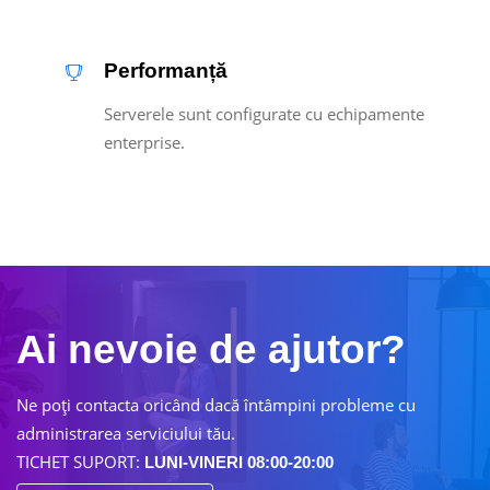
Performanță
Serverele sunt configurate cu echipamente
enterprise.
Ai nevoie de ajutor?
Ne poţi contacta oricând dacă întâmpini probleme cu
administrarea serviciului tău.
TICHET SUPORT:
LUNI-VINERI 08:00-20:00