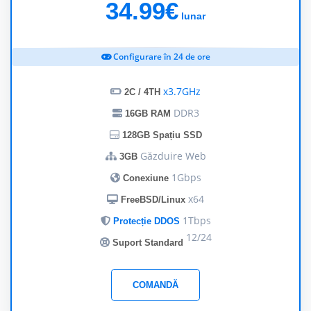
34.99€
lunar
Configurare în 24 de ore
x3.7GHz
2C / 4TH
DDR3
16GB RAM
128GB Spațiu SSD
Găzduire Web
3GB
1Gbps
Conexiune
x64
FreeBSD/Linux
1Tbps
Protecție DDOS
12/24
Suport Standard
COMANDĂ