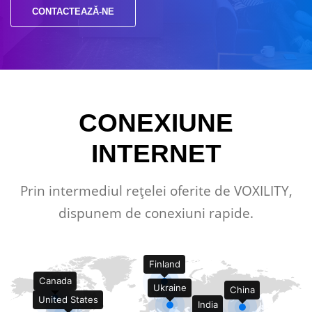
CONTACTEAZĂ-NE
CONEXIUNE
INTERNET
Prin intermediul rețelei oferite de VOXILITY,
dispunem de conexiuni rapide.
Finland
Canada
Ukraine
China
United States
India