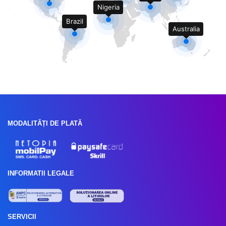
Nigeria
Brazil
Australia
MODALITĂȚI DE PLATĂ
INFORMATII LEGALE
SERVICII