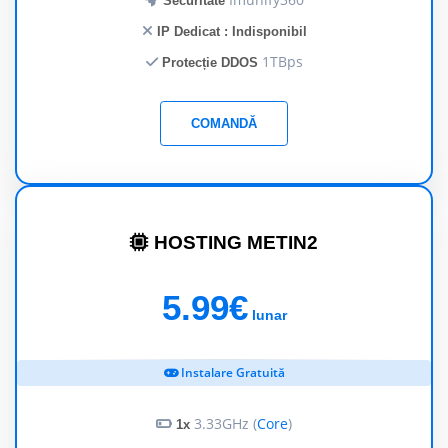
Securitate
IP Dedicat : Indisponibil
1TBps
Protecție DDOS
COMANDĂ
HOSTING METIN2
5.99€
lunar
Instalare Gratuită
3.33GHz (
Core
)
1x