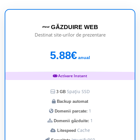
GĂZDUIRE WEB
Destinat site-urilor de prezentare
5.88€
anual
Activare Instant
Spațiu SSD
3 GB
Backup automat
1
Domenii parcate:
1
Domenii găzduite:
Cache
Litespeed
Imunify360